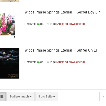
Wicca Phase Springs Eternal ‎– Secret Boy LP
Lieferzeit:
ca. 3-4 Tage
(Ausland abweichend)
Wicca Phase Springs Eternal ‎– Suffer On LP
Lieferzeit:
ca. 3-4 Tage
(Ausland abweichend)
Sortieren nach
pro Seite
Sortieren nach
8 pro Seite
«