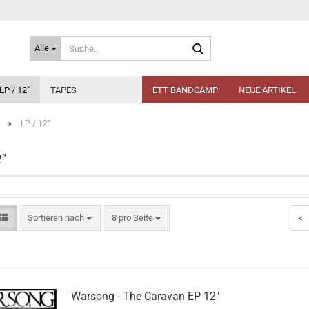
Suche...
Alle
LP / 12"
TAPES
ETT BANDCAMP
NEUE ARTIKEL
»
LP / 12"
2"
Sortieren nach
pro Seite
Sortieren nach
8 pro Seite
«
Warsong - The Caravan EP 12"