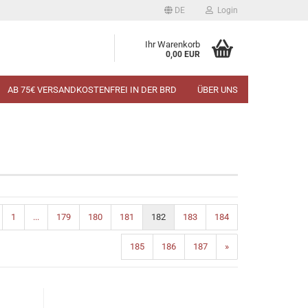
DE
Login
Ihr Warenkorb
0,00 EUR
AB 75€ VERSANDKOSTENFREI IN DER BRD
ÜBER UNS
1
...
179
180
181
182
183
184
185
186
187
»