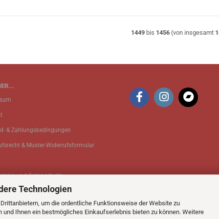
1449
bis
1456
(von insgesamt
1
ER...
ssum
t
d- & Zahlungsbedingungen
ufsrecht & Muster-Widerrufsformular
sphäre und Datenschutz
dere Technologien
 Einstellungen
rittanbietern, um die ordentliche Funktionsweise der Website zu
n und Ihnen ein bestmögliches Einkaufserlebnis bieten zu können. Weitere