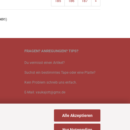
185
186
187
»
491
)
FRAGEN? ANREGUNGEN? TIPS?
Du vermisst einen Artikel?
Suchst ein bestimmtes Tape oder eine Platte?
Kein Problem schreib uns enfach.
E-Mail: vaukajott@gmx.de
Alle Akzeptieren
Nur Notwendige