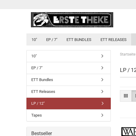
10"
EP / 7"
ETT BUNDLES
ETT RELEASES
Startseite
10"
EP / 7"
LP / 1
ETT Bundles
ETT Releases
LP / 12"
Tapes
Bestseller