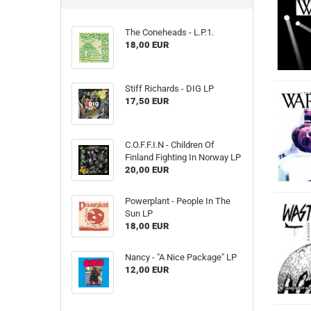
The Coneheads - L​.​P​.​1.
18,00 EUR
Stiff Richards - DIG LP
17,50 EUR
C.O.F.F.I.N - Children Of
Finland Fighting In Norway LP
20,00 EUR
Powerplant - People In The
Sun LP
18,00 EUR
Nancy - "A Nice Package" LP
12,00 EUR