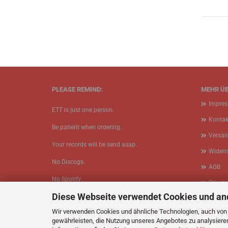
PLEASE REMIND:
MEHR ÜB
Impre
ETT is just one person.
Kontak
Be patient when ordering.
Versan
Your records will be send asap.
Widerr
No Discogs.
AGB
No Spotify.
Privat
Diese Webseite verwendet Cookies und an
No Bullshit.
Cookie
Wir verwenden Cookies und ähnliche Technologien, auch von D
gewährleisten, die Nutzung unseres Angebotes zu analysiere