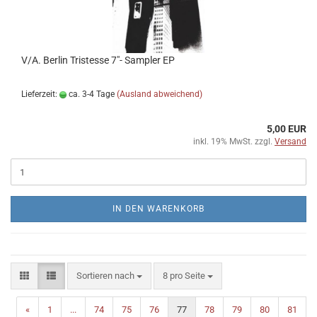
V/A. Berlin Tristesse 7"- Sampler EP
Lieferzeit:
ca. 3-4 Tage
(Ausland abweichend)
5,00 EUR
inkl. 19% MwSt. zzgl.
Versand
IN DEN WARENKORB
Sortieren nach
pro Seite
Sortieren nach
8 pro Seite
«
1
...
74
75
76
77
78
79
80
81