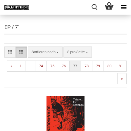
EP / 7"
Sortieren nach
pro Seite
Sortieren nach
8 pro Seite
«
1
...
74
75
76
77
78
79
80
81
»