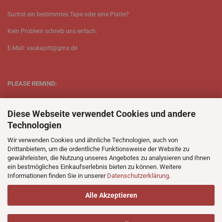
Suchst ein bestimmtes Tape oder eine Platte?
Kein Problem schreib uns enfach.
E-Mail: vaukajott@gmx.de
PLEASE REMIND:
ETT is just one person.
Diese Webseite verwendet Cookies und andere
Be patient when ordering.
Technologien
Your records will be send asap.
Wir verwenden Cookies und ähnliche Technologien, auch von
Drittanbietern, um die ordentliche Funktionsweise der Website zu
No Discogs.
gewährleisten, die Nutzung unseres Angebotes zu analysieren und Ihnen
ein bestmögliches Einkaufserlebnis bieten zu können. Weitere
No Spotify.
Informationen finden Sie in unserer
Datenschutzerklärung
.
No Bullshit.
Alle Akzeptieren