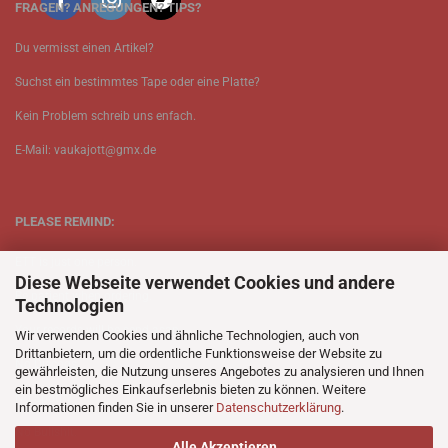
FRAGEN? ANREGUNGEN? TIPS?
Du vermisst einen Artikel?
Suchst ein bestimmtes Tape oder eine Platte?
Kein Problem schreib uns enfach.
E-Mail: vaukajott@gmx.de
PLEASE REMIND:
ETT is just one person.
Diese Webseite verwendet Cookies und andere
Be patient when ordering.
Technologien
Your records will be send asap.
Wir verwenden Cookies und ähnliche Technologien, auch von
Drittanbietern, um die ordentliche Funktionsweise der Website zu
No Discogs.
gewährleisten, die Nutzung unseres Angebotes zu analysieren und Ihnen
ein bestmögliches Einkaufserlebnis bieten zu können. Weitere
No Spotify.
Informationen finden Sie in unserer
Datenschutzerklärung
.
No Bullshit.
Alle Akzeptieren