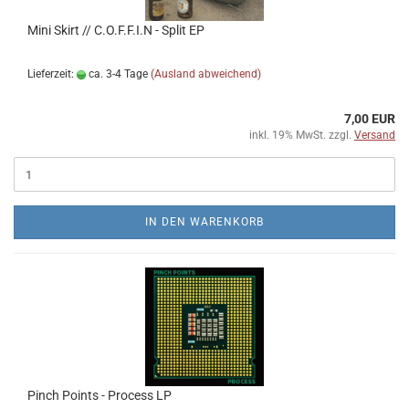
Mini Skirt // C​​.​​O​​.​​F​​.​​F​​.​​I​​.​​N - Split EP
Lieferzeit:
ca. 3-4 Tage
(Ausland abweichend)
7,00 EUR
inkl. 19% MwSt. zzgl.
Versand
IN DEN WARENKORB
Pinch Points - Process LP