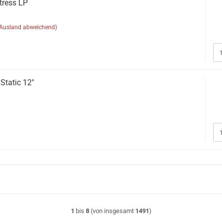
tress LP
(Ausland abweichend)
Static 12"
1
bis
8
(von insgesamt
1491
)