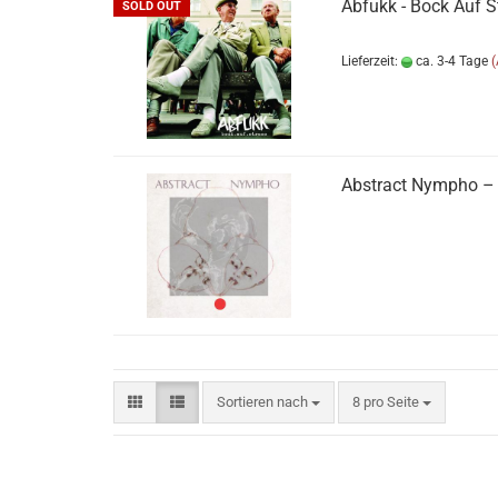
Abfukk - Bock Auf S
SOLD OUT
Lieferzeit:
ca. 3-4 Tage
Abstract Nympho ‎– 
Sortieren nach
pro Seite
Sortieren nach
8 pro Seite