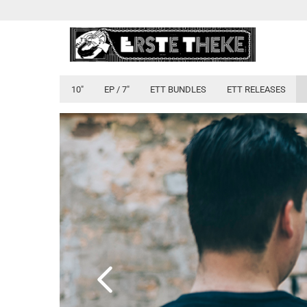
10"
EP / 7"
ETT BUNDLES
ETT RELEASES