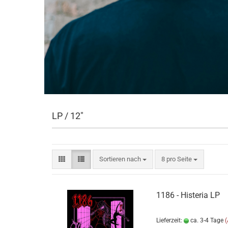
LP / 12"
Sortieren nach
pro Seite
Sortieren nach
8 pro Seite
1186 - Histeria LP
Lieferzeit:
ca. 3-4 Tage