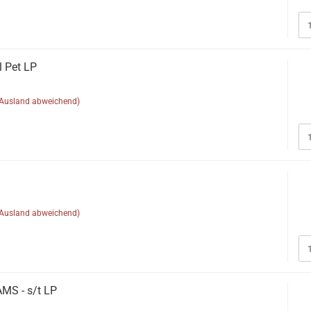
al Pet LP
(Ausland abweichend)
(Ausland abweichend)
S - s/t LP