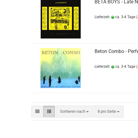
BETA BOYS - Late N
Lieferzeit:
ca. 3-4 Tage
Beton Combo - Perfe
Lieferzeit:
ca. 3-4 Tage
Sortieren nach
pro Seite
Sortieren nach
8 pro Seite