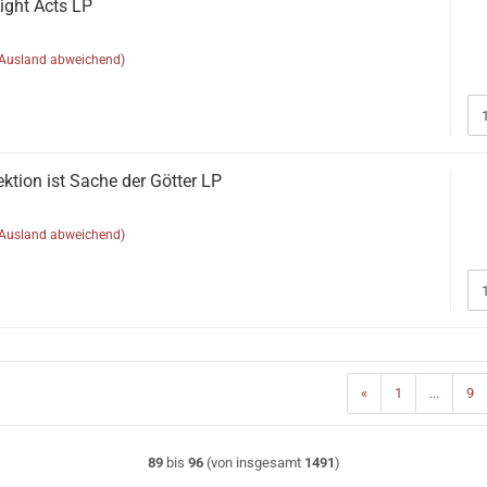
ight Acts LP
(Ausland abweichend)
ktion ist Sache der Götter LP
(Ausland abweichend)
«
1
...
9
89
bis
96
(von insgesamt
1491
)