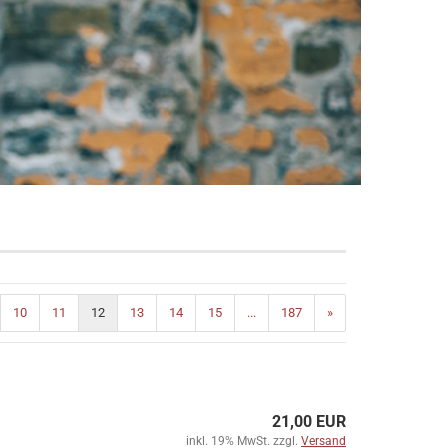
10
11
12
13
14
15
...
187
»
21,00 EUR
inkl. 19% MwSt. zzgl.
Versand