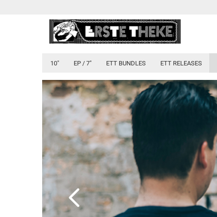
10"
EP / 7"
ETT BUNDLES
ETT RELEASES