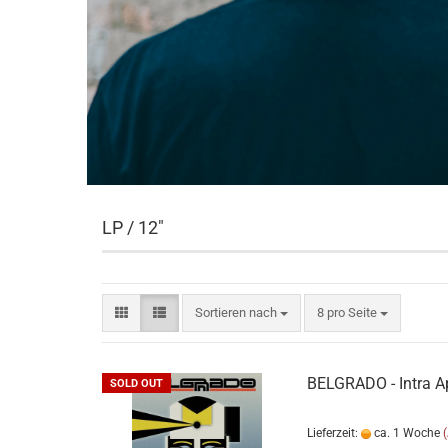
LP / 12"
Sortieren nach
pro Seite
Sortieren nach
8 pro Seite
BELGRADO - Intra 
SOLD OUT
Lieferzeit:
ca. 1 Woche