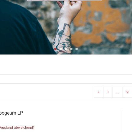
«
1
...
9
Apogeum LP
(Ausland abweichend)