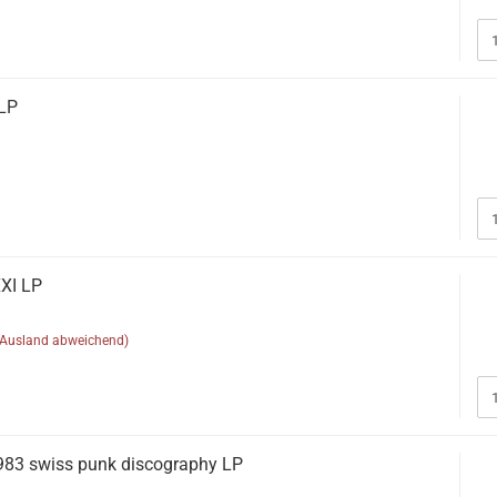
LP
XI LP
(Ausland abweichend)
83 swiss punk discography LP