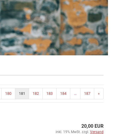
180
181
182
183
184
...
187
»
20,00 EUR
inkl. 19% MwSt. zzgl.
Versand