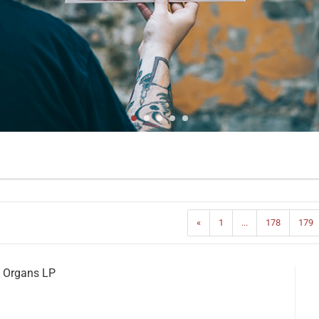
«
1
...
178
179
 Organs LP