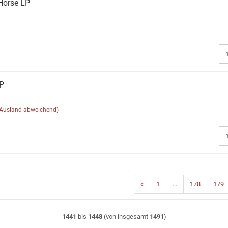
Horse LP
LP
(Ausland abweichend)
«
1
...
178
179
1441
bis
1448
(von insgesamt
1491
)