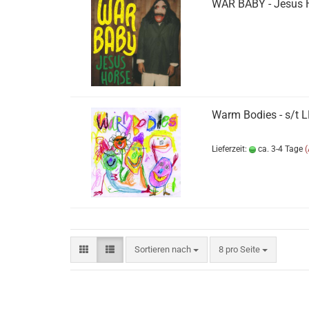
WAR BABY - Jesus 
Warm Bodies - s​/​t 
Lieferzeit:
ca. 3-4 Tage
Sortieren nach
pro Seite
Sortieren nach
8 pro Seite