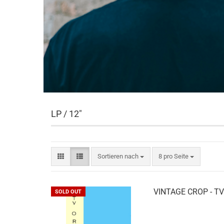
LP / 12"
Sortieren nach
pro Seite
Sortieren nach
8 pro Seite
VINTAGE CROP - TV
SOLD OUT