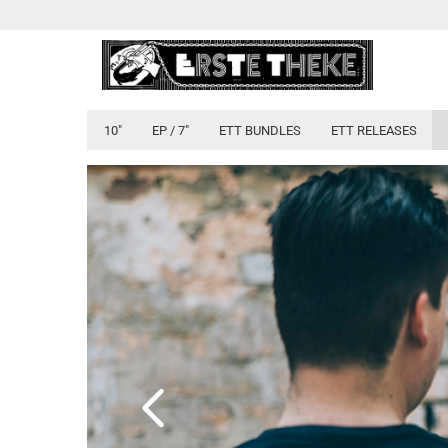
10"
EP / 7"
ETT BUNDLES
ETT RELEASES