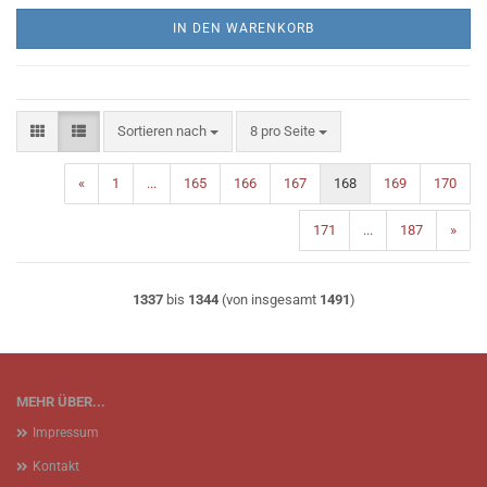
IN DEN WARENKORB
Sortieren nach
pro Seite
Sortieren nach
8 pro Seite
«
1
...
165
166
167
168
169
170
171
...
187
»
1337
bis
1344
(von insgesamt
1491
)
MEHR ÜBER...
Impressum
Kontakt