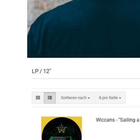
LP / 12"
Sortieren nach
pro Seite
Sortieren nach
8 pro Seite
Wiccans - "Sailing 