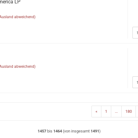
merica LP
(Ausland abweichend)
(Ausland abweichend)
«
1
...
180
1457
bis
1464
(von insgesamt
1491
)