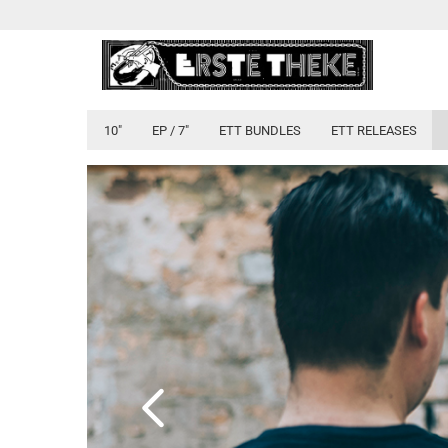
10"
EP / 7"
ETT BUNDLES
ETT RELEASES