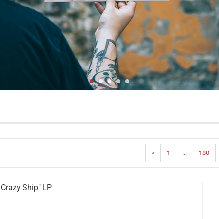
«
1
...
180
a Crazy Ship" LP