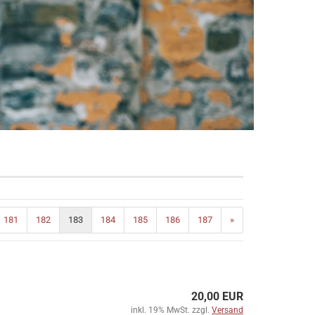
181
182
183
184
185
186
187
»
20,00 EUR
inkl. 19% MwSt. zzgl.
Versand