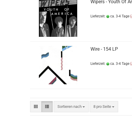
Wipers - Youth Of A
Lieferzeit:
ca. 3-4 Tage
Wire - 154 LP
Lieferzeit:
ca. 3-4 Tage
Sortieren nach
pro Seite
Sortieren nach
8 pro Seite