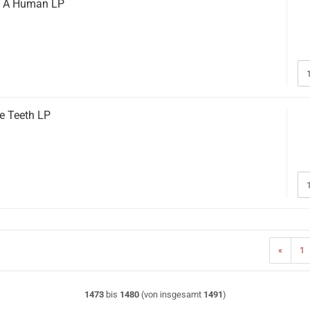
Am A Human LP
he Teeth LP
«
1
1473
bis
1480
(von insgesamt
1491
)