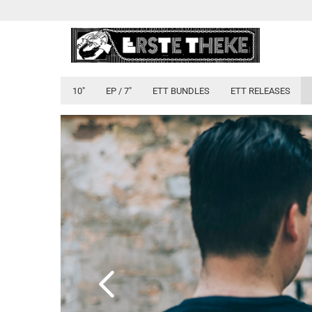
10"
EP / 7"
ETT BUNDLES
ETT RELEASES