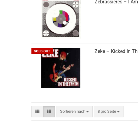
Zebrassieres ‎– I 
Zeke ‎– Kicked In T
SOLD OUT
Sortieren nach
pro Seite
Sortieren nach
8 pro Seite