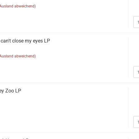
(Ausland abweichend)
an't close my eyes LP
(Ausland abweichend)
oey Zoo LP