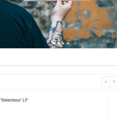
«
1
Relentless" LP