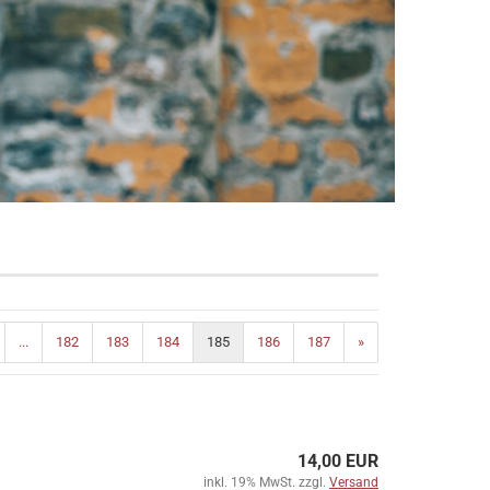
...
182
183
184
185
186
187
»
14,00 EUR
inkl. 19% MwSt. zzgl.
Versand