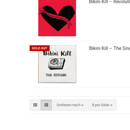
Bikini Kill ‎– Revolu
Bikini Kill ‎– The Si
SOLD OUT
Sortieren nach
pro Seite
Sortieren nach
8 pro Seite