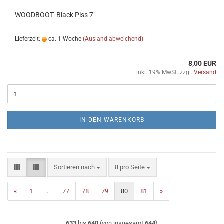
WOODBOOT- Black Piss 7"
Lieferzeit:
ca. 1 Woche
(Ausland abweichend)
8,00 EUR
inkl. 19% MwSt. zzgl.
Versand
IN DEN WARENKORB
Sortieren nach
pro Seite
Sortieren nach
8 pro Seite
«
1
...
77
78
79
80
81
»
633
bis
640
(von insgesamt
644
)