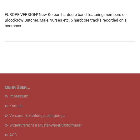
EUROPE VERSION! New Korean hardcore band featuring members of
Bloodkrow Butcher, Male Nurses etc. 5 hardcore tracks recorded on a
boombox.
MEHR ÜBER...
Impressum
Kontakt
Versand- & Zahlungsbedingungen
Widerrufsrecht & Muster-Widerrufsformular
AGB