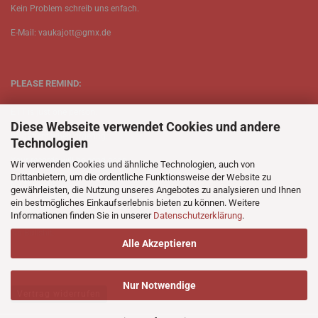
Kein Problem schreib uns enfach.
E-Mail: vaukajott@gmx.de
PLEASE REMIND:
ETT is just one person.
Diese Webseite verwendet Cookies und andere
Be patient when ordering.
Technologien
Your records will be send asap.
Wir verwenden Cookies und ähnliche Technologien, auch von
Drittanbietern, um die ordentliche Funktionsweise der Website zu
No Discogs.
gewährleisten, die Nutzung unseres Angebotes zu analysieren und Ihnen
ein bestmögliches Einkaufserlebnis bieten zu können. Weitere
No Spotify.
Informationen finden Sie in unserer
Datenschutzerklärung
.
No Bullshit.
Alle Akzeptieren
Nur Notwendige
Vertrag widerrufen