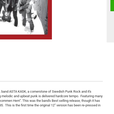
nk band ASTA KASK, a cornerstone of Swedish Punk Rock and it's
ting melodic and upbeat punk is delivered hardcore tempo. Featuring many
Valkommen Hem”. This was the band's Best selling release, though it has
85. This is the first time the original 12” version has been re-pressed in