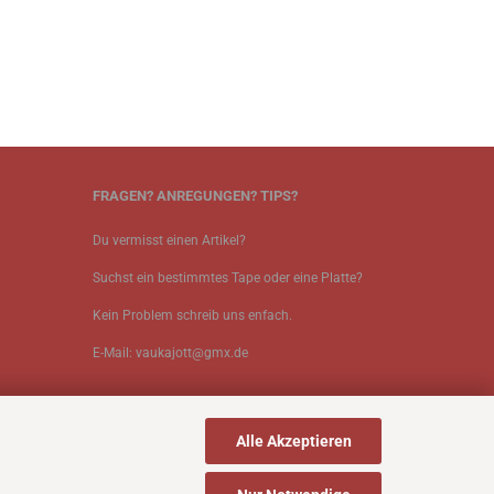
FRAGEN? ANREGUNGEN? TIPS?
Du vermisst einen Artikel?
Suchst ein bestimmtes Tape oder eine Platte?
Kein Problem schreib uns enfach.
E-Mail: vaukajott@gmx.de
Alle Akzeptieren