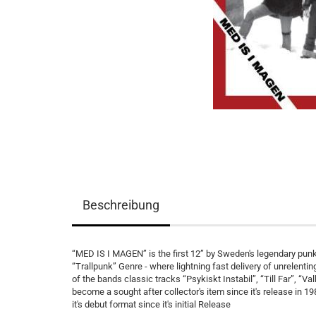
Beschreibung
“MED IS I MAGEN” is the first 12” by Sweden's legendary pu
“Trallpunk” Genre - where lightning fast delivery of unrelen
of the bands classic tracks “Psykiskt Instabil”, “Till Far”, “
become a sought after collector's item since it's release in 19
it's debut format since it's initial Release