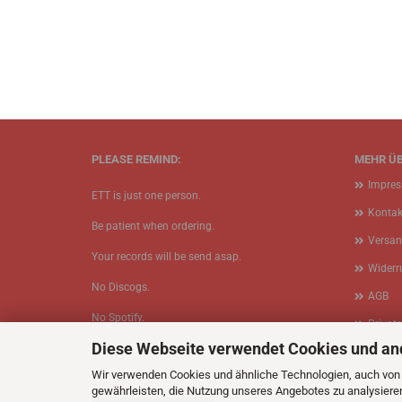
PLEASE REMIND:
MEHR ÜB
Impre
ETT is just one person.
Kontak
Be patient when ordering.
Versan
Your records will be send asap.
Widerr
No Discogs.
AGB
No Spotify.
Privat
Diese Webseite verwendet Cookies und an
No Bullshit.
Cookie
Wir verwenden Cookies und ähnliche Technologien, auch von D
gewährleisten, die Nutzung unseres Angebotes zu analysiere