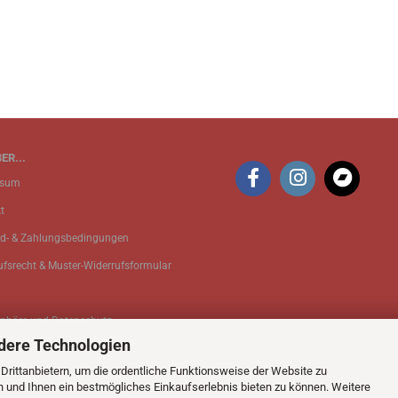
ER...
ssum
t
d- & Zahlungsbedingungen
ufsrecht & Muster-Widerrufsformular
sphäre und Datenschutz
dere Technologien
 Einstellungen
rittanbietern, um die ordentliche Funktionsweise der Website zu
n und Ihnen ein bestmögliches Einkaufserlebnis bieten zu können. Weitere