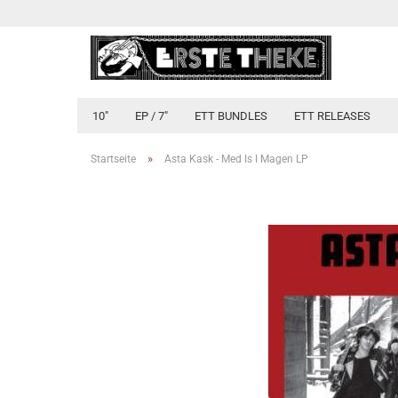
10"
EP / 7"
ETT BUNDLES
ETT RELEASES
»
Startseite
Asta Kask - Med Is I Magen LP