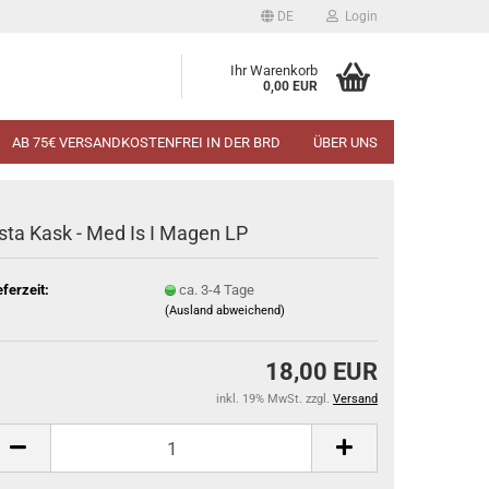
DE
Login
Ihr Warenkorb
0,00 EUR
AB 75€ VERSANDKOSTENFREI IN DER BRD
ÜBER UNS
sta Kask - Med Is I Magen LP
eferzeit:
ca. 3-4 Tage
(Ausland abweichend)
18,00 EUR
inkl. 19% MwSt. zzgl.
Versand