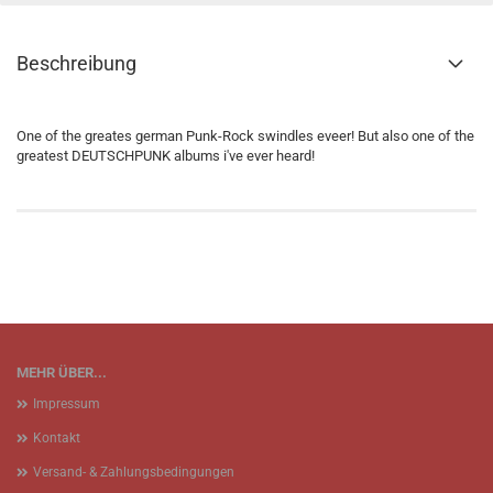
Beschreibung
One of the greates german Punk-Rock swindles eveer! But also one of the
greatest DEUTSCHPUNK albums i've ever heard!
MEHR ÜBER...
Impressum
Kontakt
Versand- & Zahlungsbedingungen