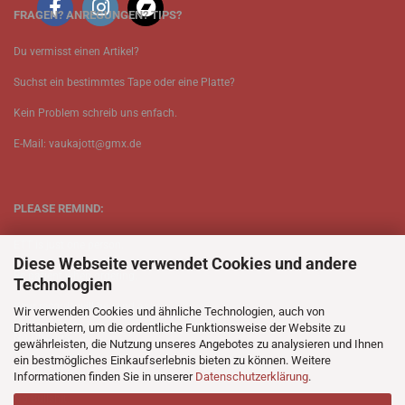
FRAGEN? ANREGUNGEN? TIPS?
Du vermisst einen Artikel?
Suchst ein bestimmtes Tape oder eine Platte?
Kein Problem schreib uns enfach.
E-Mail: vaukajott@gmx.de
PLEASE REMIND:
ETT is just one person.
Diese Webseite verwendet Cookies und andere
Be patient when ordering.
Technologien
Your records will be send asap.
Wir verwenden Cookies und ähnliche Technologien, auch von
Drittanbietern, um die ordentliche Funktionsweise der Website zu
No Discogs.
gewährleisten, die Nutzung unseres Angebotes zu analysieren und Ihnen
ein bestmögliches Einkaufserlebnis bieten zu können. Weitere
No Spotify.
Informationen finden Sie in unserer
Datenschutzerklärung
.
No Bullshit.