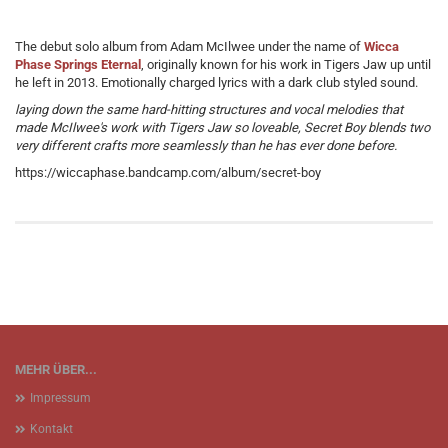
The debut solo album from Adam McIlwee under the name of
Wicca
Phase Springs Eternal
, originally known for his work in Tigers Jaw up until
he left in 2013. Emotionally charged lyrics with a dark club styled sound.
laying down the same hard-hitting structures and vocal melodies that
made McIlwee's work with Tigers Jaw so loveable, Secret Boy blends two
very different crafts more seamlessly than he has ever done before.
https://wiccaphase.bandcamp.com/album/secret-boy
MEHR ÜBER...
Impressum
Kontakt