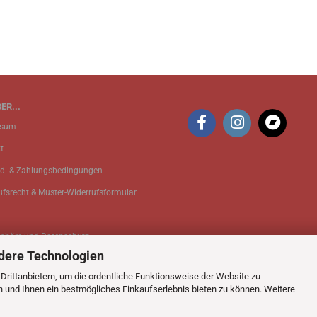
ER...
ssum
t
d- & Zahlungsbedingungen
ufsrecht & Muster-Widerrufsformular
sphäre und Datenschutz
dere Technologien
 Einstellungen
rittanbietern, um die ordentliche Funktionsweise der Website zu
n und Ihnen ein bestmögliches Einkaufserlebnis bieten zu können. Weitere