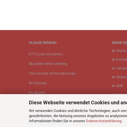
PLEASE REMIND:
MEHR ÜB
Impre
ETT is just one person.
Kontak
Be patient when ordering.
Versan
Your records will be send asap.
Widerr
No Discogs.
AGB
No Spotify.
Privat
Diese Webseite verwendet Cookies und an
No Bullshit.
Cookie
Wir verwenden Cookies und ähnliche Technologien, auch von D
gewährleisten, die Nutzung unseres Angebotes zu analysiere
Informationen finden Sie in unserer
Datenschutzerklärung
.
Vertrag widerrufen