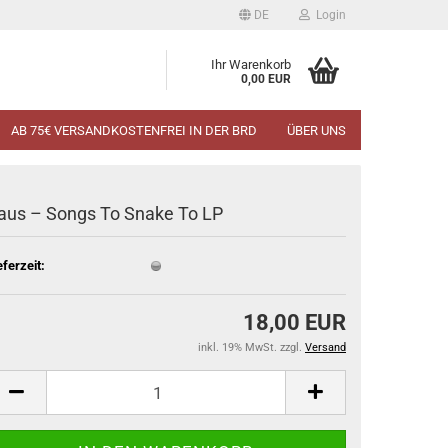
DE
Login
Ihr Warenkorb
0,00 EUR
AB 75€ VERSANDKOSTENFREI IN DER BRD
ÜBER UNS
aus ‎– Songs To Snake To LP
eferzeit:
18,00 EUR
inkl. 19% MwSt. zzgl.
Versand