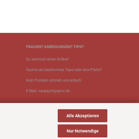
FRAGEN? ANREGUNGEN? TIPS?
Du vermisst einen Artikel?
Suchst ein bestimmtes Tape oder eine Platte?
Kein Problem schreib uns enfach.
E-Mail: vaukajott@gmx.de
Alle Akzeptieren
Nur Notwendige