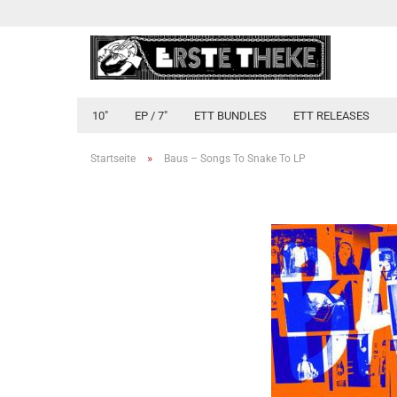
10"
EP / 7"
ETT BUNDLES
ETT RELEASES
»
Startseite
Baus ‎– Songs To Snake To LP