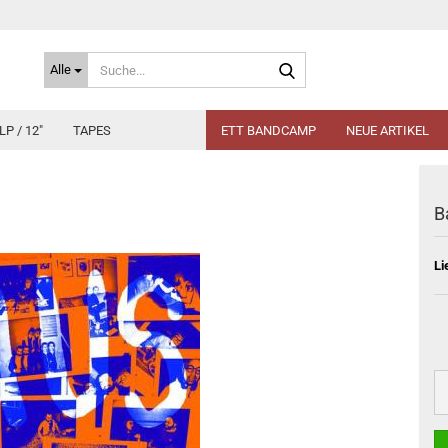
Suche...
Alle
LP / 12"
TAPES
ETT BANDCAMP
NEUE ARTIKEL
B
Li