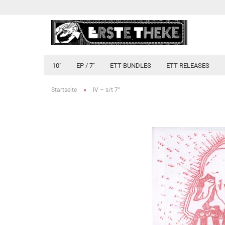
10"
EP / 7"
ETT BUNDLES
ETT RELEASES
»
Startseite
IV ‎– s/t 7"