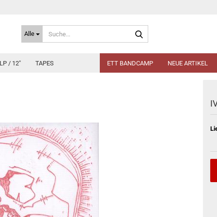
Suche...
Alle
LP / 12"
TAPES
ETT BANDCAMP
NEUE ARTIKEL
IV
Li