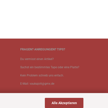
FRAGEN? ANREGUNGEN? TIPS?
Du vermisst einen Artikel?
Suchst ein bestimmtes Tape oder eine Platte?
Kein Problem schreib uns enfach.
E-Mail: vaukajott@gmx.de
Alle Akzeptieren