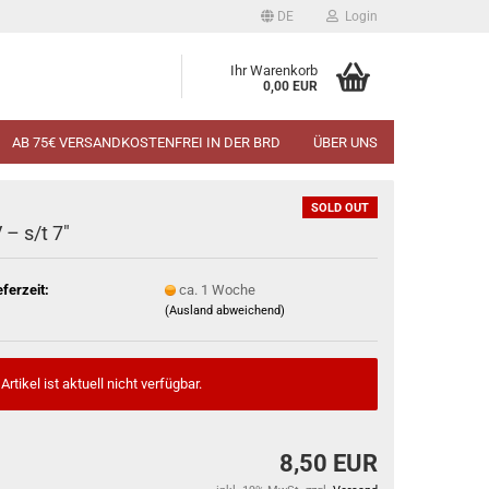
DE
Login
Ihr Warenkorb
0,00 EUR
AB 75€ VERSANDKOSTENFREI IN DER BRD
ÜBER UNS
SOLD OUT
 ‎– s/t 7"
eferzeit:
ca. 1 Woche
(Ausland abweichend)
Artikel ist aktuell nicht verfügbar.
8,50 EUR