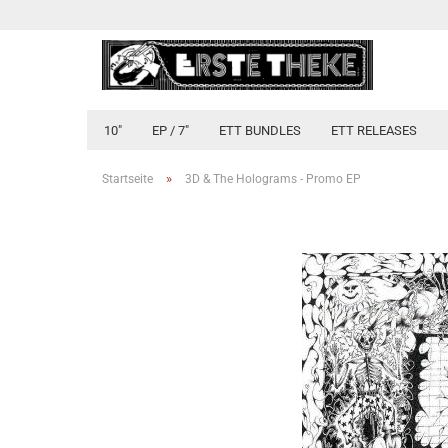
10"
EP / 7"
ETT BUNDLES
ETT RELEASES
»
Startseite
3D & The Holograms - Promo EP