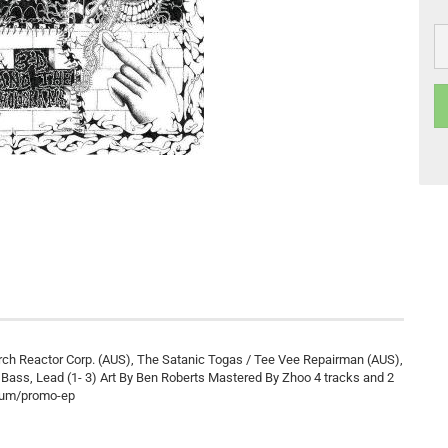
rch Reactor Corp. (AUS), The Satanic Togas / Tee Vee Repairman (AUS),
- Bass, Lead (1- 3) Art By Ben Roberts Mastered By Zhoo 4 tracks and 2
lbum/promo-ep