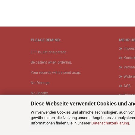
PLEASE REMIND:
MEHR ÜB
Impre
ETT is just one person.
Kontak
Be patient when ordering.
Versan
Your records will be send asap.
Widerr
No Discogs.
AGB
No Spotify.
Privat
Diese Webseite verwendet Cookies und an
No Bullshit.
Cookie
Wir verwenden Cookies und ähnliche Technologien, auch von D
gewährleisten, die Nutzung unseres Angebotes zu analysiere
Informationen finden Sie in unserer
Datenschutzerklärung
.
Vertrag widerrufen