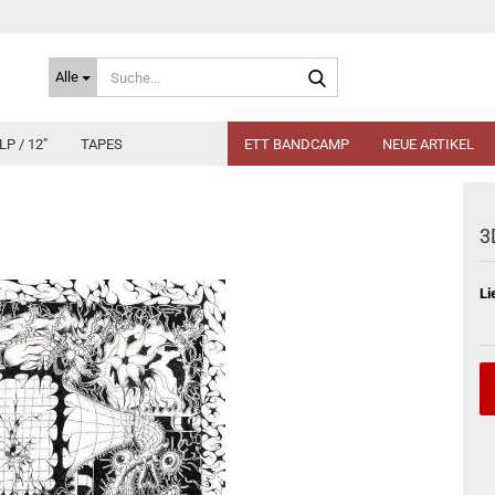
Suche...
Alle
LP / 12"
TAPES
ETT BANDCAMP
NEUE ARTIKEL
3
Li