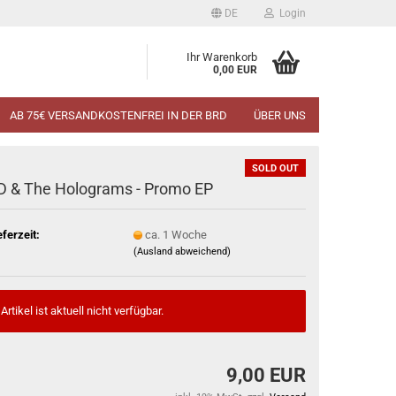
DE
Login
Ihr Warenkorb
0,00 EUR
AB 75€ VERSANDKOSTENFREI IN DER BRD
ÜBER UNS
SOLD OUT
D & The Holograms - Promo EP
eferzeit:
ca. 1 Woche
(Ausland abweichend)
Artikel ist aktuell nicht verfügbar.
9,00 EUR