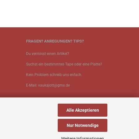
FRAGEN? ANREGUNGEN? TIPS?
Du vermisst einen Artikel?
Suchst ein bestimmtes Tape oder eine Platte?
Kein Problem schreib uns enfach.
E-Mail: vaukajott@gmx.de
Alle Akzeptieren
Nur Notwendige
Weitere Informationen