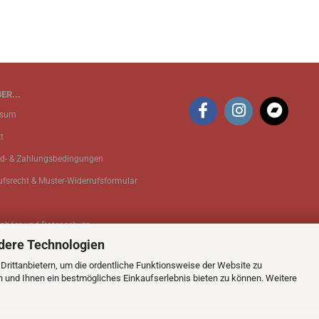
ER...
ssum
t
d- & Zahlungsbedingungen
ufsrecht & Muster-Widerrufsformular
sphäre und Datenschutz
dere Technologien
 Einstellungen
rittanbietern, um die ordentliche Funktionsweise der Website zu
n und Ihnen ein bestmögliches Einkaufserlebnis bieten zu können. Weitere