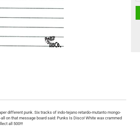
aper different punk. Six tracks of indo-tejano retardo-mutanto mongo-
it-all on that message board said: Punks Is Disco! White wax crammed
ect all 500!!!