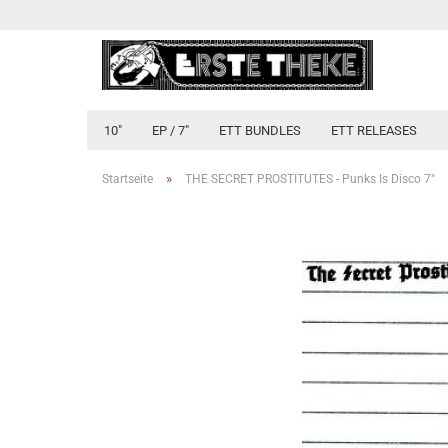
10"
EP / 7"
ETT BUNDLES
ETT RELEASES
»
Startseite
THE SECRET PROSTITUTES - Punks Is Disco 7"