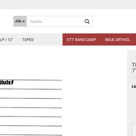
Suche...
Alle
LP / 12"
TAPES
ETT BANDCAMP
NEUE ARTIKEL
T
7
Li