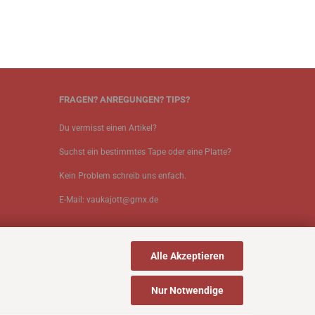
FRAGEN? ANREGUNGEN? TIPS?
Du vermisst einen Artikel?
Suchst ein bestimmtes Tape oder eine Platte?
Kein Problem schreib uns enfach.
E-Mail: vaukajott@gmx.de
Alle Akzeptieren
Nur Notwendige