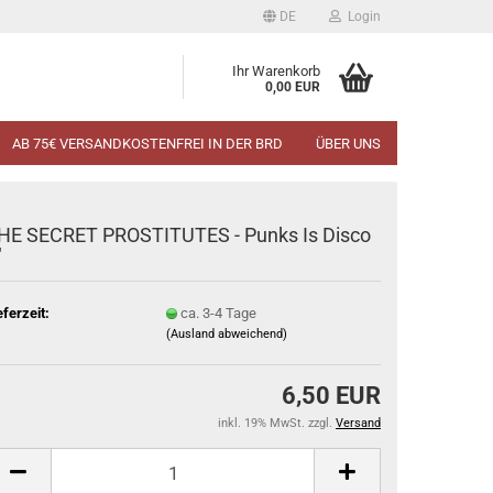
DE
Login
Ihr Warenkorb
0,00 EUR
AB 75€ VERSANDKOSTENFREI IN DER BRD
ÜBER UNS
HE SECRET PROSTITUTES - Punks Is Disco
"
eferzeit:
ca. 3-4 Tage
(Ausland abweichend)
6,50 EUR
inkl. 19% MwSt. zzgl.
Versand