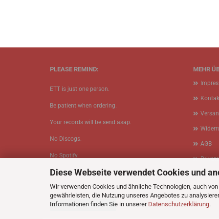
PLEASE REMIND:
MEHR ÜB
Impre
ETT is just one person.
Kontak
Be patient when ordering.
Versan
Your records will be send asap.
Widerr
No Discogs.
AGB
No Spotify.
Privat
Diese Webseite verwendet Cookies und an
No Bullshit.
Cookie
Wir verwenden Cookies und ähnliche Technologien, auch von D
gewährleisten, die Nutzung unseres Angebotes zu analysiere
Informationen finden Sie in unserer
Datenschutzerklärung
.
Vertrag widerrufen