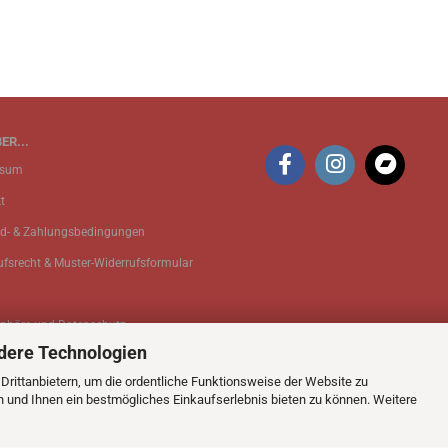
ER...
ssum
t
d- & Zahlungsbedingungen
ufsrecht & Muster-Widerrufsformular
sphäre und Datenschutz
dere Technologien
 Einstellungen
rittanbietern, um die ordentliche Funktionsweise der Website zu
n und Ihnen ein bestmögliches Einkaufserlebnis bieten zu können. Weitere