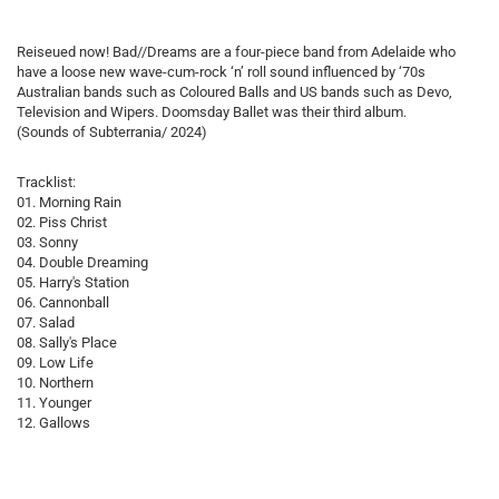
Reiseued now! Bad//Dreams are a four-piece band from Adelaide who
have a loose new wave-cum-rock ‘n’ roll sound influenced by ‘70s
Australian bands such as Coloured Balls and US bands such as Devo,
Television and Wipers. Doomsday Ballet was their third album.
(Sounds of Subterrania/ 2024)
Tracklist:
01. Morning Rain
02. Piss Christ
03. Sonny
04. Double Dreaming
05. Harry's Station
06. Cannonball
07. Salad
08. Sally's Place
09. Low Life
10. Northern
11. Younger
12. Gallows