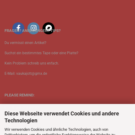
FRAGEN? ANREGUNGEN? TIPS?
Du vermisst einen Artikel?
Suchst ein bestimmtes Tape oder eine Platte?
Kein Problem schreib uns enfach.
E-Mail: vaukajott@gmx.de
PLEASE REMIND:
ETT is just one person.
Diese Webseite verwendet Cookies und andere
Be patient when ordering.
Technologien
Your records will be send asap.
Wir verwenden Cookies und ähnliche Technologien, auch von
Drittanbietern, um die ordentliche Funktionsweise der Website zu