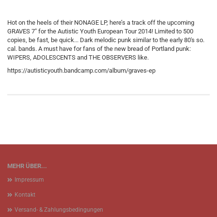
Hot on the heels of their NONAGE LP, here’s a track off the upcoming
GRAVES 7″ for the Autistic Youth European Tour 2014! Limited to 500
copies, be fast, be quick... Dark melodic punk similar to the early 80's so.
cal. bands. A must have for fans of the new bread of Portland punk:
WIPERS, ADOLESCENTS and THE OBSERVERS like.
https://autisticyouth.bandcamp.com/album/graves-ep
MEHR ÜBER...
Impressum
Kontakt
Versand- & Zahlungsbedingungen