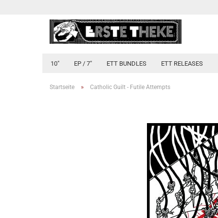
10"
EP / 7"
ETT BUNDLES
ETT RELEASES
»
Startseite
Catholic Guilt - Futile Attempts