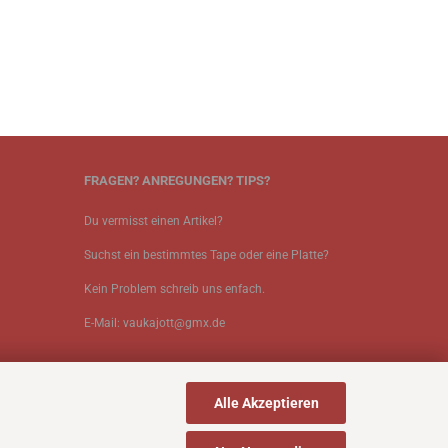
FRAGEN? ANREGUNGEN? TIPS?
Du vermisst einen Artikel?
Suchst ein bestimmtes Tape oder eine Platte?
Kein Problem schreib uns enfach.
E-Mail: vaukajott@gmx.de
Alle Akzeptieren