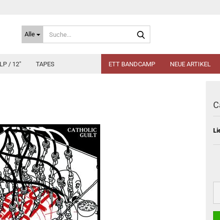
Suche...
Alle
LP / 12"
TAPES
ETT BANDCAMP
NEUE ARTIKEL
C
Li