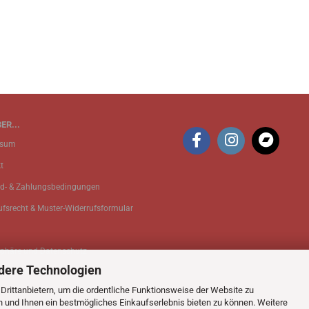
ER...
ssum
t
d- & Zahlungsbedingungen
ufsrecht & Muster-Widerrufsformular
sphäre und Datenschutz
dere Technologien
 Einstellungen
rittanbietern, um die ordentliche Funktionsweise der Website zu
n und Ihnen ein bestmögliches Einkaufserlebnis bieten zu können. Weitere