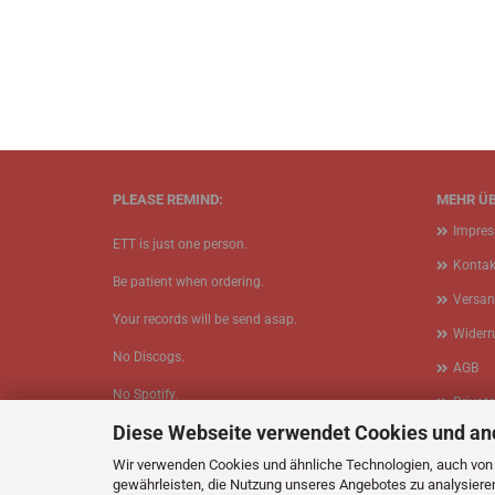
PLEASE REMIND:
MEHR ÜB
Impre
ETT is just one person.
Kontak
Be patient when ordering.
Versan
Your records will be send asap.
Widerr
No Discogs.
AGB
No Spotify.
Privat
Diese Webseite verwendet Cookies und an
No Bullshit.
Cookie
Wir verwenden Cookies und ähnliche Technologien, auch von D
gewährleisten, die Nutzung unseres Angebotes zu analysiere