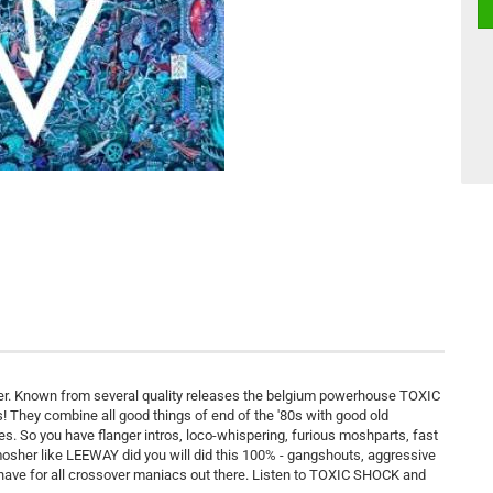
. Known from several quality releases the belgium powerhouse TOXIC
They combine all good things of end of the '80s with good old
s. So you have flanger intros, loco-whispering, furious moshparts, fast
y mosher like LEEWAY did you will did this 100% - gangshouts, aggressive
t have for all crossover maniacs out there. Listen to TOXIC SHOCK and