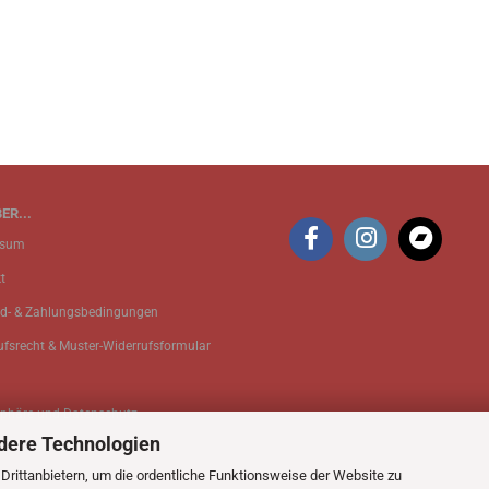
ER...
ssum
t
d- & Zahlungsbedingungen
ufsrecht & Muster-Widerrufsformular
sphäre und Datenschutz
dere Technologien
 Einstellungen
rittanbietern, um die ordentliche Funktionsweise der Website zu