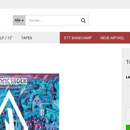
Suche...
Alle
LP / 12"
TAPES
ETT BANDCAMP
NEUE ARTIKEL
T
Li