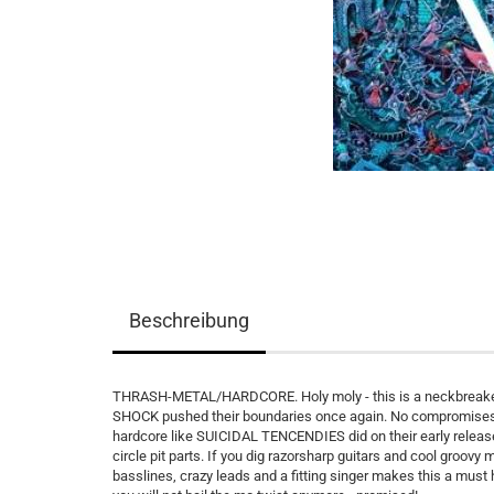
Beschreibung
THRASH-METAL/HARDCORE. Holy moly - this is a neckbreaker
SHOCK pushed their boundaries once again. No compromises! 
hardcore like SUICIDAL TENCENDIES did on their early release
circle pit parts. If you dig razorsharp guitars and cool groov
basslines, crazy leads and a fitting singer makes this a mus