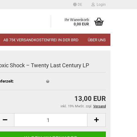
DE
Login
Ihr Warenkorb
0,00 EUR
AB 75€ VERSANDKOSTENFREI IN DER BRD
ÜBER UNS
oxic Shock – Twenty Last Century LP
eferzeit:
13,00 EUR
inkl. 19% MwSt. zzgl.
Versand