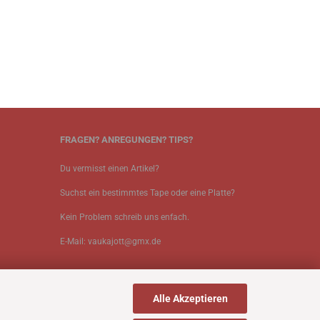
FRAGEN? ANREGUNGEN? TIPS?
Du vermisst einen Artikel?
Suchst ein bestimmtes Tape oder eine Platte?
Kein Problem schreib uns enfach.
E-Mail: vaukajott@gmx.de
Alle Akzeptieren