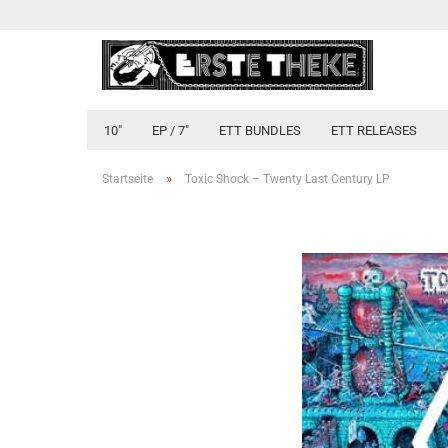
10"
EP / 7"
ETT BUNDLES
ETT RELEASES
»
Startseite
Toxic Shock – Twenty Last Century LP