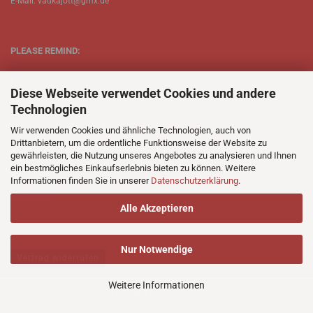
E-Mail: vaukajott@gmx.de
PLEASE REMIND:
ETT is just one person.
Diese Webseite verwendet Cookies und andere
Be patient when ordering.
Technologien
Your records will be send asap.
Wir verwenden Cookies und ähnliche Technologien, auch von
Drittanbietern, um die ordentliche Funktionsweise der Website zu
No Discogs.
gewährleisten, die Nutzung unseres Angebotes zu analysieren und Ihnen
ein bestmögliches Einkaufserlebnis bieten zu können. Weitere
No Spotify.
Informationen finden Sie in unserer
Datenschutzerklärung
.
No Bullshit.
Alle Akzeptieren
Nur Notwendige
Vertrag widerrufen
Weitere Informationen
Webshop erstellen
mit Gambio.de © 2026