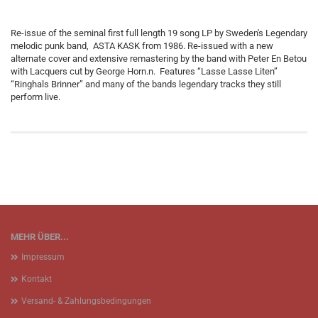
Re-issue of the seminal first full length 19 song LP by Sweden's Legendary
melodic punk band, ASTA KASK from 1986. Re-issued with a new
alternate cover and extensive remastering by the band with Peter En Betou
with Lacquers cut by George Horn.n. Features “Lasse Lasse Liten”
“Ringhals Brinner” and many of the bands legendary tracks they still
perform live.
MEHR ÜBER...
Impressum
Kontakt
Versand- & Zahlungsbedingungen