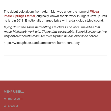
The debut solo album from Adam McIlwee under the name of
Wicca
Phase Springs Eternal
, originally known for his work in Tigers Jaw up until
he left in 2013. Emotionally charged lyrics with a dark club styled sound.
laying down the same hard-hitting structures and vocal melodies that
made McIlwee's work with Tigers Jaw so loveable, Secret Boy blends two
very different crafts more seamlessly than he has ever done before.
https://wiccaphase.bandcamp.com/album/secret-boy
MEHR ÜBER...
Impressum
Kontakt