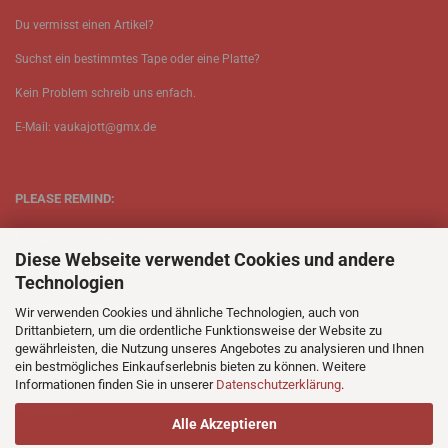
Du vermisst einen Artikel?
Suchst ein bestimmtes Tape oder eine Platte?
Kein Problem schreib uns enfach.
E-Mail: vaukajott@gmx.de
PLEASE REMIND:
ETT is just one person.
Diese Webseite verwendet Cookies und andere
Be patient when ordering.
Technologien
Your records will be send asap.
Wir verwenden Cookies und ähnliche Technologien, auch von
Drittanbietern, um die ordentliche Funktionsweise der Website zu
No Discogs.
gewährleisten, die Nutzung unseres Angebotes zu analysieren und Ihnen
ein bestmögliches Einkaufserlebnis bieten zu können. Weitere
No Spotify.
Informationen finden Sie in unserer
Datenschutzerklärung
.
No Bullshit.
Alle Akzeptieren