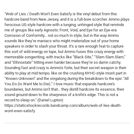
"Web of Lies / Death Won’t Even Satisfy is the vinyl debut from this
hardcore band from New Jersey, and it is a full-bore scorcher. Ammo plays
ferocious US-style hardcore with a lunging, unhinged style that reminds
me of groups like early Agnostic Front, Void, and Eye for an Eye-era
Corrosion of Conformity… not so much in style, but in the way Ammo
sounds like they’re maniacs who might materialize out of your home
speakers in order to slash your throat. It’s a rare enough feat to capture
this sort of wild energy on tape, but Ammo fuses this crazy energy with
memorable songwriting, with tracks like “Black Site,” “Slam Slam Slam,”
and “Ethnostate” hitting even harder because they’re so damn catchy.
Sounding fast and crazy is Ammo’s forte, but their secret weapon is their
ability to play at mid tempo, like on the crushing NYHC-style mosh part in
“Known Unknown” and the singalong during the breakdown to the epic “All
You Do (Is Want Me to Die).” I love music that expands hardcore’s
boundaries, but Ammo isn’t that… they distill hardcore its essence, their
sound ground down to the sharpness of a knife’s edge. This is not a
record to sleep on." (Daniel Lupton)
https://staticshockrecords.bandcamp.com/album/web-of-lies-death-
wont-even-satisfy