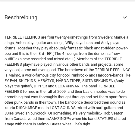
Beschreibung
TERRIBLE FEELINGS are four twenty-somethings from Sweden: Manuela
sings, Anton plays guitar and sings, Willy plays bass and Andy plays
drums. Together they play absolutely fantastic black angst-ridden power-
pop and this is their 3rd - EP ( The 4 - songs from the demo in a "new
outfit" aka new recorded and mixed etc. ! ) Members of the TERRIBLE
FEELINGS play/have played in various other bands and projects, some
very cool, some not even good. The hometown of the TERRIBLE FEELINGS
is Malmö, a world-famous city for cool Punkrock- and Hardcore-bands like
FY FAN, SKITKIDS, HERÄTYS, HÅRDA TIDER, SISTA SEKUNDEN (Andy
plays the guitar), DIPPER and SLÖA KNIVAR. The band TERRIBLE
FEELINGS formed in the fall of 2009, and their basic impetus was to do
something that was thoroughly thought through and set them apart from
other punk bands in their town. The band once described their sound as
»sorta DISCHARGE meets LOST SOUNDS mixed with surf-guitars and
80ies Swedish punkrock. Or something. It's very melodic.« Rob Seaton
from Canada voted them »AMAZING!!!« when his band STATUES shared
stage with them in Malmö. Guess what. .. he’s right!