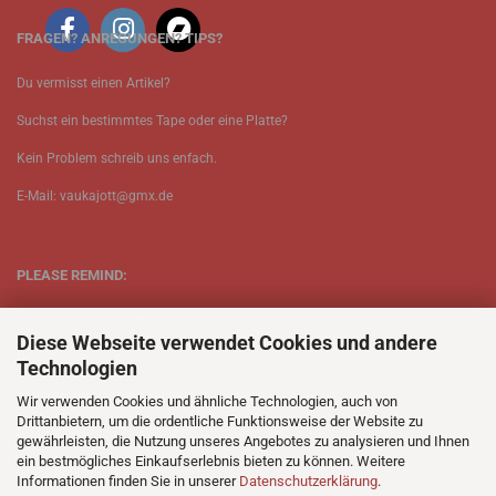
FRAGEN? ANREGUNGEN? TIPS?
Du vermisst einen Artikel?
Suchst ein bestimmtes Tape oder eine Platte?
Kein Problem schreib uns enfach.
E-Mail: vaukajott@gmx.de
PLEASE REMIND:
ETT is just one person.
Diese Webseite verwendet Cookies und andere
Be patient when ordering.
Technologien
Your records will be send asap.
Wir verwenden Cookies und ähnliche Technologien, auch von
Drittanbietern, um die ordentliche Funktionsweise der Website zu
No Discogs.
gewährleisten, die Nutzung unseres Angebotes zu analysieren und Ihnen
ein bestmögliches Einkaufserlebnis bieten zu können. Weitere
No Spotify.
Informationen finden Sie in unserer
Datenschutzerklärung
.