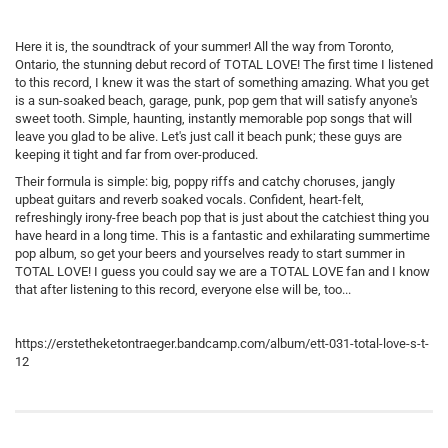
Here it is, the soundtrack of your summer! All the way from Toronto,
Ontario, the stunning debut record of TOTAL LOVE! The first time I listened
to this record, I knew it was the start of something amazing. What you get
is a sun-soaked beach, garage, punk, pop gem that will satisfy anyone's
sweet tooth. Simple, haunting, instantly memorable pop songs that will
leave you glad to be alive. Let's just call it beach punk; these guys are
keeping it tight and far from over-produced.
Their formula is simple: big, poppy riffs and catchy choruses, jangly
upbeat guitars and reverb soaked vocals. Confident, heart-felt,
refreshingly irony-free beach pop that is just about the catchiest thing you
have heard in a long time. This is a fantastic and exhilarating summertime
pop album, so get your beers and yourselves ready to start summer in
TOTAL LOVE! I guess you could say we are a TOTAL LOVE fan and I know
that after listening to this record, everyone else will be, too...
https://erstetheketontraeger.bandcamp.com/album/ett-031-total-love-s-t-
12