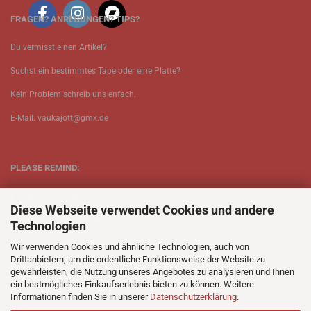
FRAGEN? ANREGUNGEN? TIPS?
Du vermisst einen Artikel?
Suchst ein bestimmtes Tape oder eine Platte?
Kein Problem schreib uns enfach.
E-Mail: vaukajott@gmx.de
PLEASE REMIND:
ETT is just one person.
Diese Webseite verwendet Cookies und andere
Be patient when ordering.
Technologien
Your records will be send asap.
Wir verwenden Cookies und ähnliche Technologien, auch von
Drittanbietern, um die ordentliche Funktionsweise der Website zu
No Discogs.
gewährleisten, die Nutzung unseres Angebotes zu analysieren und Ihnen
ein bestmögliches Einkaufserlebnis bieten zu können. Weitere
No Spotify.
Informationen finden Sie in unserer
Datenschutzerklärung
.