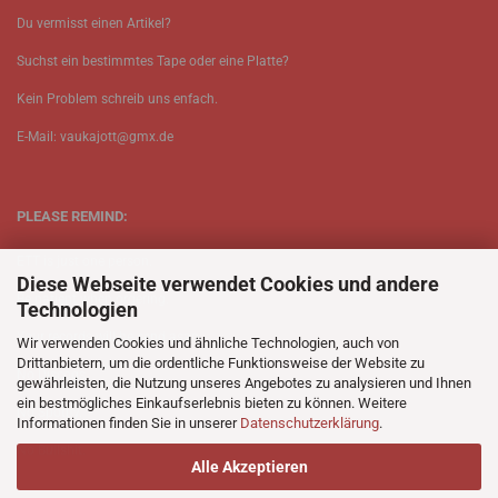
Du vermisst einen Artikel?
Suchst ein bestimmtes Tape oder eine Platte?
Kein Problem schreib uns enfach.
E-Mail: vaukajott@gmx.de
PLEASE REMIND:
ETT is just one person.
Diese Webseite verwendet Cookies und andere
Be patient when ordering.
Technologien
Your records will be send asap.
Wir verwenden Cookies und ähnliche Technologien, auch von
Drittanbietern, um die ordentliche Funktionsweise der Website zu
No Discogs.
gewährleisten, die Nutzung unseres Angebotes zu analysieren und Ihnen
ein bestmögliches Einkaufserlebnis bieten zu können. Weitere
No Spotify.
Informationen finden Sie in unserer
Datenschutzerklärung
.
No Bullshit.
Alle Akzeptieren