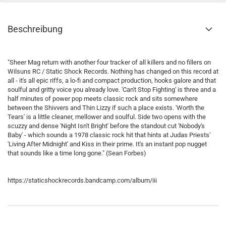
Beschreibung
"Sheer Mag return with another four tracker of all killers and no fillers on
Wilsuns RC / Static Shock Records. Nothing has changed on this record at
all - it's all epic riffs, a lo-fi and compact production, hooks galore and that
soulful and gritty voice you already love. 'Can't Stop Fighting' is three and a
half minutes of power pop meets classic rock and sits somewhere
between the Shivvers and Thin Lizzy if such a place exists. 'Worth the
Tears' is a little cleaner, mellower and soulful. Side two opens with the
scuzzy and dense 'Night Isn't Bright' before the standout cut 'Nobody's
Baby' - which sounds a 1978 classic rock hit that hints at Judas Priests'
'Living After Midnight' and Kiss in their prime. It's an instant pop nugget
that sounds like a time long gone." (Sean Forbes)
https://staticshockrecords.bandcamp.com/album/iii