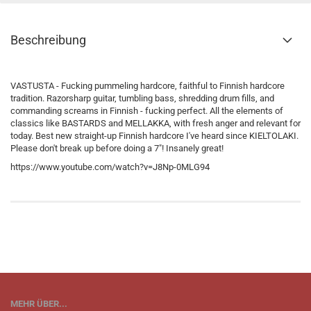
Beschreibung
VASTUSTA - Fucking pummeling hardcore, faithful to Finnish hardcore
tradition. Razorsharp guitar, tumbling bass, shredding drum fills, and
commanding screams in Finnish - fucking perfect. All the elements of
classics like BASTARDS and MELLAKKA, with fresh anger and relevant for
today. Best new straight-up Finnish hardcore I've heard since KIELTOLAKI.
Please don't break up before doing a 7"! Insanely great!
https://www.youtube.com/watch?v=J8Np-0MLG94
MEHR ÜBER...