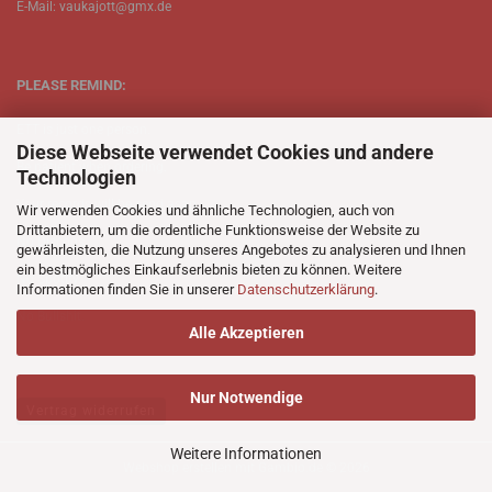
E-Mail: vaukajott@gmx.de
PLEASE REMIND:
ETT is just one person.
Diese Webseite verwendet Cookies und andere
Be patient when ordering.
Technologien
Your records will be send asap.
Wir verwenden Cookies und ähnliche Technologien, auch von
Drittanbietern, um die ordentliche Funktionsweise der Website zu
No Discogs.
gewährleisten, die Nutzung unseres Angebotes zu analysieren und Ihnen
ein bestmögliches Einkaufserlebnis bieten zu können. Weitere
No Spotify.
Informationen finden Sie in unserer
Datenschutzerklärung
.
No Bullshit.
Alle Akzeptieren
Nur Notwendige
Vertrag widerrufen
Weitere Informationen
Webshop erstellen
mit Gambio.de © 2026