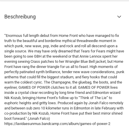
Beschreibung
“Enormous full length debut from Home Front who have managed to fix
truth to the beautiful and borderline mythical threadneedle moment in
which punk, new wave, pop, indie and rock and roll all descend upon a
single source. We may have only dreamed that Tears for Fears might have
been going to see GBH at the weekend or that Annie Lennox spent her
evening sewing Crass patches to her Wrangler Blue Bell jacket, but Home
Front have rang the dinner triangle for us all to feast. High moments of
perfectly patinated synth brilliance, tender new wave considerations, punk
anthems that could fill the biggest stadium, and fiery hooks that could
warm the coldest cynic. The Champagne, the gluebag, the boots, and the
eyeliner, GAMES OF POWER clutches to it all. GAMES OF POWER lives
inside a crystal clear recording by long time friend and Edmonton wizard
Nik Kozub, bringing Home Front’s follow up to “Think of The Lie” to
euphoric heights and gritty lows. Produced again by Jonah Falco remotely
and between sub zero 10 kilometer runs in Edmonton in late February with
co-production by Nik Kozub, Home Front have put their best mirror shined
boot forward." (Jonah Falco)
https://lavidaesunmus.bandcamp.com/album/games-of-power-2