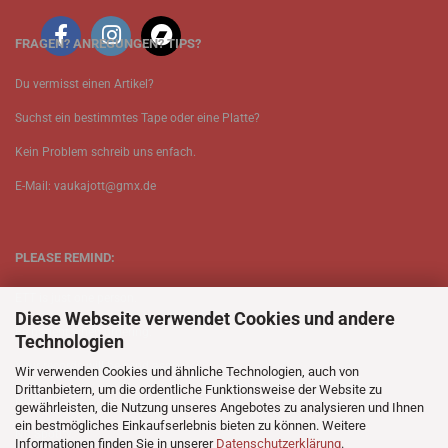
FRAGEN? ANREGUNGEN? TIPS?
Du vermisst einen Artikel?
Suchst ein bestimmtes Tape oder eine Platte?
Kein Problem schreib uns enfach.
E-Mail: vaukajott@gmx.de
PLEASE REMIND:
ETT is just one person.
Diese Webseite verwendet Cookies und andere
Be patient when ordering.
Technologien
Your records will be send asap.
Wir verwenden Cookies und ähnliche Technologien, auch von
Drittanbietern, um die ordentliche Funktionsweise der Website zu
No Discogs.
gewährleisten, die Nutzung unseres Angebotes zu analysieren und Ihnen
ein bestmögliches Einkaufserlebnis bieten zu können. Weitere
No Spotify.
Informationen finden Sie in unserer
Datenschutzerklärung
.