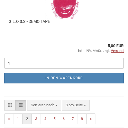
G.L.O.S.S.- DEMO TAPE
5,00 EUR
inkl. 19% MwSt. zzgl.
Versand
IN DEN WARENKORB
Sortieren nach
pro Seite
Sortieren nach
8 pro Seite
«
1
2
3
4
5
6
7
8
»