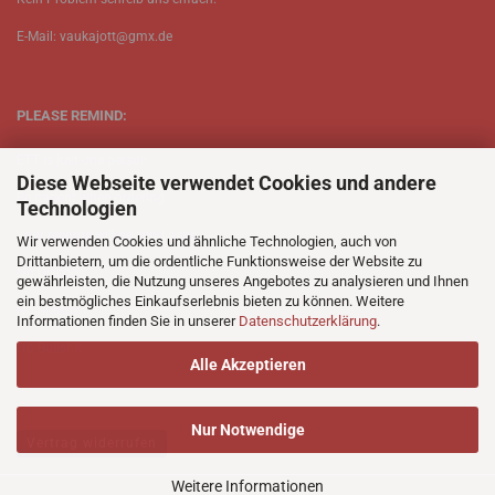
E-Mail: vaukajott@gmx.de
PLEASE REMIND:
ETT is just one person.
Diese Webseite verwendet Cookies und andere
Be patient when ordering.
Technologien
Your records will be send asap.
Wir verwenden Cookies und ähnliche Technologien, auch von
Drittanbietern, um die ordentliche Funktionsweise der Website zu
No Discogs.
gewährleisten, die Nutzung unseres Angebotes zu analysieren und Ihnen
ein bestmögliches Einkaufserlebnis bieten zu können. Weitere
No Spotify.
Informationen finden Sie in unserer
Datenschutzerklärung
.
No Bullshit.
Alle Akzeptieren
Nur Notwendige
Vertrag widerrufen
Weitere Informationen