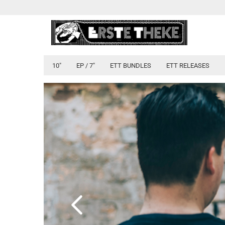
10"
EP / 7"
ETT BUNDLES
ETT RELEASES