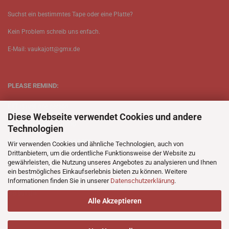
Suchst ein bestimmtes Tape oder eine Platte?
Kein Problem schreib uns enfach.
E-Mail: vaukajott@gmx.de
PLEASE REMIND:
ETT is just one person.
Diese Webseite verwendet Cookies und andere
Be patient when ordering.
Technologien
Your records will be send asap.
Wir verwenden Cookies und ähnliche Technologien, auch von
Drittanbietern, um die ordentliche Funktionsweise der Website zu
No Discogs.
gewährleisten, die Nutzung unseres Angebotes zu analysieren und Ihnen
ein bestmögliches Einkaufserlebnis bieten zu können. Weitere
No Spotify.
Informationen finden Sie in unserer
Datenschutzerklärung
.
No Bullshit.
Alle Akzeptieren