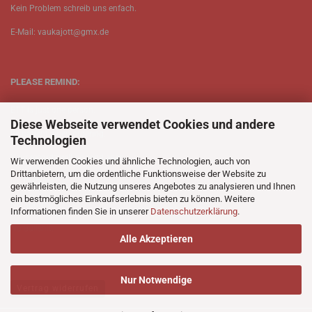
Kein Problem schreib uns enfach.
E-Mail: vaukajott@gmx.de
PLEASE REMIND:
ETT is just one person.
Diese Webseite verwendet Cookies und andere
Be patient when ordering.
Technologien
Your records will be send asap.
Wir verwenden Cookies und ähnliche Technologien, auch von
Drittanbietern, um die ordentliche Funktionsweise der Website zu
No Discogs.
gewährleisten, die Nutzung unseres Angebotes zu analysieren und Ihnen
ein bestmögliches Einkaufserlebnis bieten zu können. Weitere
No Spotify.
Informationen finden Sie in unserer
Datenschutzerklärung
.
No Bullshit.
Alle Akzeptieren
Nur Notwendige
Vertrag widerrufen