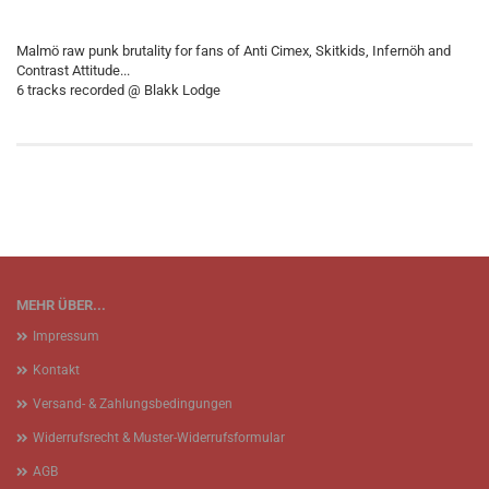
Malmö raw punk brutality for fans of Anti Cimex, Skitkids, Infernöh and
Contrast Attitude...
6 tracks recorded @ Blakk Lodge
MEHR ÜBER...
Impressum
Kontakt
Versand- & Zahlungsbedingungen
Widerrufsrecht & Muster-Widerrufsformular
AGB