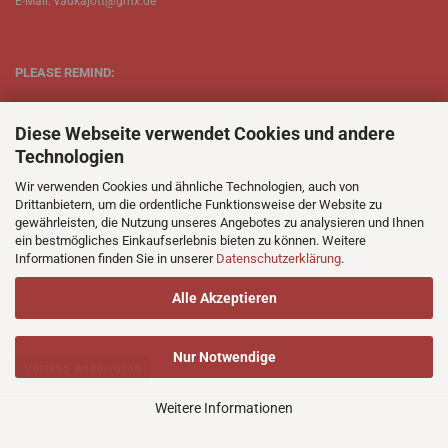
E-Mail: vaukajott@gmx.de
PLEASE REMIND:
ETT is just one person.
Diese Webseite verwendet Cookies und andere
Be patient when ordering.
Technologien
Your records will be send asap.
Wir verwenden Cookies und ähnliche Technologien, auch von
Drittanbietern, um die ordentliche Funktionsweise der Website zu
No Discogs.
gewährleisten, die Nutzung unseres Angebotes zu analysieren und Ihnen
ein bestmögliches Einkaufserlebnis bieten zu können. Weitere
No Spotify.
Informationen finden Sie in unserer
Datenschutzerklärung
.
No Bullshit.
Alle Akzeptieren
Nur Notwendige
Vertrag widerrufen
Weitere Informationen
Webshop erstellen
mit Gambio.de © 2026