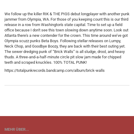
We follow up the killer RIK & THE PIGS debut longplayer with another punk
jammer from Olympia, WA. For those of you keeping count this is our third
release in a row from Washington's state capital. Time to set up a field
office because I don't see this town slowing down anytime soon. Look out
Atlanta there's a new contender for the crown. This time around we’ve got
Olympia scuzz punks Beta Boys. Following stellar releases on Lumpy,
Neck Chop, and Goodbye Boozy, they are back with their best outing yet.
The sewer dredging punk of “Brick Walls” is all sludge, drool, and heavy
thuds. A three-and-a-half-minute circle pit slow jam made for chipped
teeth and scraped knuckles. 100% TOTAL PUNK!
https://totalpunkrecords.bandcamp.com/album/brick-walls
MEHR ÜBER...