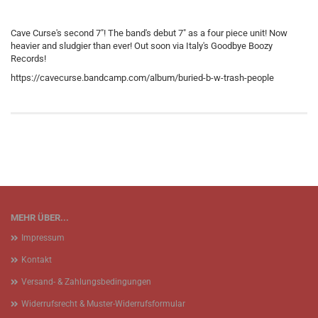
Cave Curse's second 7"! The band's debut 7" as a four piece unit! Now
heavier and sludgier than ever! Out soon via Italy's Goodbye Boozy
Records!
https://cavecurse.bandcamp.com/album/buried-b-w-trash-people
MEHR ÜBER...
Impressum
Kontakt
Versand- & Zahlungsbedingungen
Widerrufsrecht & Muster-Widerrufsformular