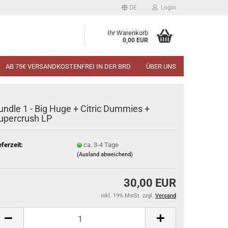
DE
Login
Ihr Warenkorb
0,00 EUR
AB 75€ VERSANDKOSTENFREI IN DER BRD
ÜBER UNS
undle 1 - Big Huge + Citric Dummies +
upercrush LP
eferzeit:
ca. 3-4 Tage
(Ausland abweichend)
30,00 EUR
inkl. 19% MwSt. zzgl.
Versand