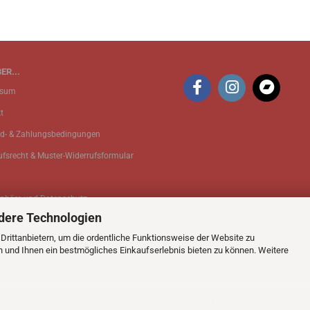
ER...
ssum
t
d- & Zahlungsbedingungen
ufsrecht & Muster-Widerrufsformular
sphäre und Datenschutz
dere Technologien
 Einstellungen
rittanbietern, um die ordentliche Funktionsweise der Website zu
n und Ihnen ein bestmögliches Einkaufserlebnis bieten zu können. Weitere
Webshop erstellen
mit Gambio.de © 2026