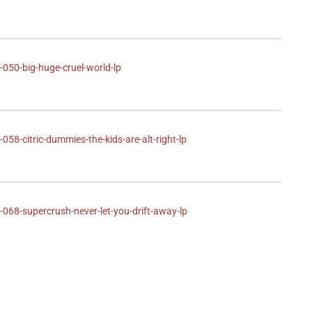
050-big-huge-cruel-world-lp
8-citric-dummies-the-kids-are-alt-right-lp
068-supercrush-never-let-you-drift-away-lp