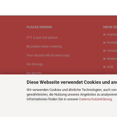
PLEASE REMIND:
MEHR ÜB
Impre
ETT is just one person.
Kontak
Be patient when ordering.
Versan
Your records will be send asap.
Widerr
No Discogs.
AGB
No Spotify.
Privat
Diese Webseite verwendet Cookies und an
No Bullshit.
Cookie
Wir verwenden Cookies und ähnliche Technologien, auch von D
gewährleisten, die Nutzung unseres Angebotes zu analysiere
Informationen finden Sie in unserer
Datenschutzerklärung
.
Vertrag widerrufen