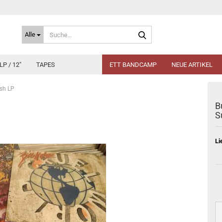
Suche...
Alle
LP / 12"
TAPES
ETT BANDCAMP
NEUE ARTIKEL
ush LP
B
S
Li