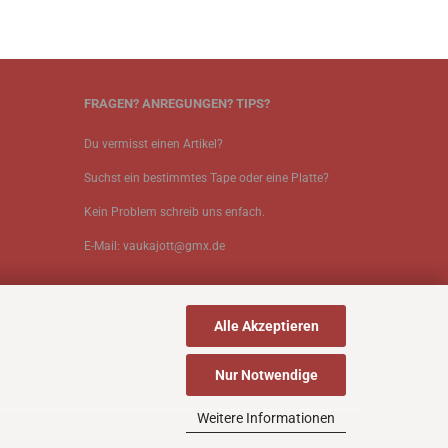
FRAGEN? ANREGUNGEN? TIPS?
Du vermisst einen Artikel?
Suchst ein bestimmtes Tape oder eine Platte?
Kein Problem schreib uns enfach.
E-Mail: vaukajott@gmx.de
Alle Akzeptieren
Nur Notwendige
Weitere Informationen