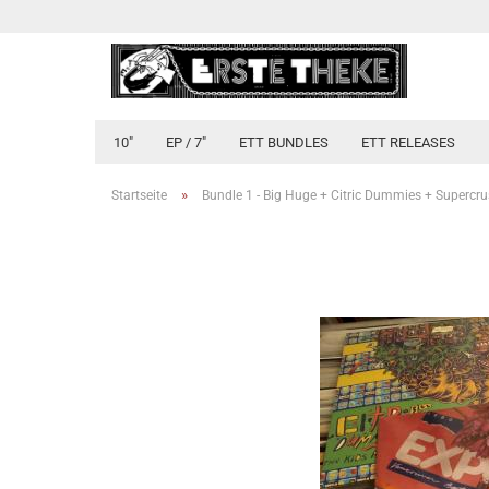
10"
EP / 7"
ETT BUNDLES
ETT RELEASES
»
Startseite
Bundle 1 - Big Huge + Citric Dummies + Supercr