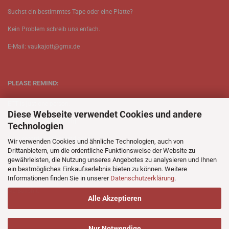
Suchst ein bestimmtes Tape oder eine Platte?
Kein Problem schreib uns enfach.
E-Mail: vaukajott@gmx.de
PLEASE REMIND:
ETT is just one person.
Diese Webseite verwendet Cookies und andere
Be patient when ordering.
Technologien
Your records will be send asap.
Wir verwenden Cookies und ähnliche Technologien, auch von
Drittanbietern, um die ordentliche Funktionsweise der Website zu
No Discogs.
gewährleisten, die Nutzung unseres Angebotes zu analysieren und Ihnen
ein bestmögliches Einkaufserlebnis bieten zu können. Weitere
No Spotify.
Informationen finden Sie in unserer
Datenschutzerklärung
.
No Bullshit.
Alle Akzeptieren
Nur Notwendige