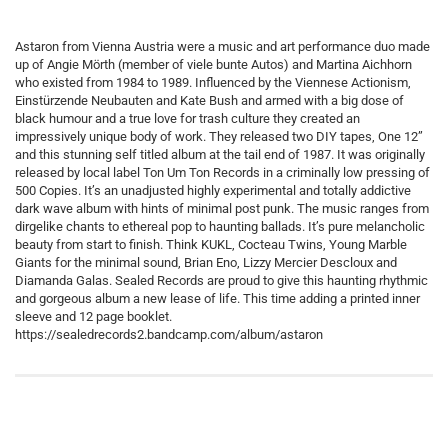
Astaron from Vienna Austria were a music and art performance duo made
up of Angie Mörth (member of viele bunte Autos) and Martina Aichhorn
who existed from 1984 to 1989. Influenced by the Viennese Actionism,
Einstürzende Neubauten and Kate Bush and armed with a big dose of
black humour and a true love for trash culture they created an
impressively unique body of work. They released two DIY tapes, One 12”
and this stunning self titled album at the tail end of 1987. It was originally
released by local label Ton Um Ton Records in a criminally low pressing of
500 Copies. It’s an unadjusted highly experimental and totally addictive
dark wave album with hints of minimal post punk. The music ranges from
dirgelike chants to ethereal pop to haunting ballads. It’s pure melancholic
beauty from start to finish. Think KUKL, Cocteau Twins, Young Marble
Giants for the minimal sound, Brian Eno, Lizzy Mercier Descloux and
Diamanda Galas. Sealed Records are proud to give this haunting rhythmic
and gorgeous album a new lease of life. This time adding a printed inner
sleeve and 12 page booklet.
https://sealedrecords2.bandcamp.com/album/astaron