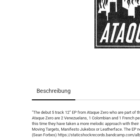
Beschreibung
"The debut 5 track 12” EP from Ataque Zero who are part of th
Ataque Zero are 2 Venezuelans, 1 Colombian and 1 French per
this time they have taken a more melodic approach with their s
Moving Targets, Manifesto Jukebox or Leatherface. The EP nev
(Sean Forbes) https://staticshockrecords.bandcamp.com/al