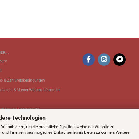
ER...
ssum
t
d- & Zahlungsbedingungen
ufsrecht & Muster-Widerrufsformular
sphäre und Datenschutz
dere Technologien
 Einstellungen
rittanbietern, um die ordentliche Funktionsweise der Website zu
n und Ihnen ein bestmögliches Einkaufserlebnis bieten zu können. Weitere