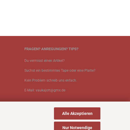
FRAGEN? ANREGUNGEN? TIPS?
Du vermisst einen Artikel?
Suchst ein bestimmtes Tape oder eine Platte?
Kein Problem schreib uns enfach.
E-Mail: vaukajott@gmx.de
Alle Akzeptieren
Nur Notwendige