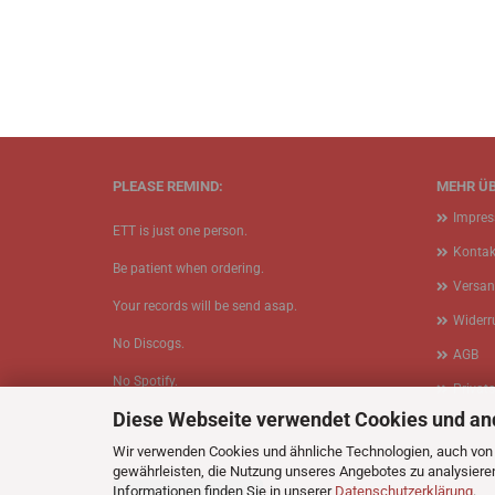
PLEASE REMIND:
MEHR ÜB
Impre
ETT is just one person.
Kontak
Be patient when ordering.
Versan
Your records will be send asap.
Widerr
No Discogs.
AGB
No Spotify.
Privat
Diese Webseite verwendet Cookies und an
No Bullshit.
Cookie
Wir verwenden Cookies und ähnliche Technologien, auch von D
gewährleisten, die Nutzung unseres Angebotes zu analysiere
Informationen finden Sie in unserer
Datenschutzerklärung
.
Vertrag widerrufen