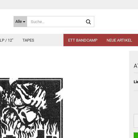
Suche...
Alle
LP / 12"
TAPES
ETT BANDCAMP
NEUE ARTIKEL
A
Li