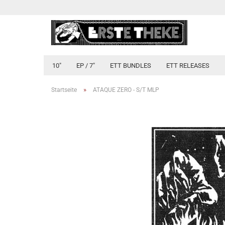
10"
EP / 7"
ETT BUNDLES
ETT RELEASES
»
Startseite
ATAQUE ZERO - S/T MLP