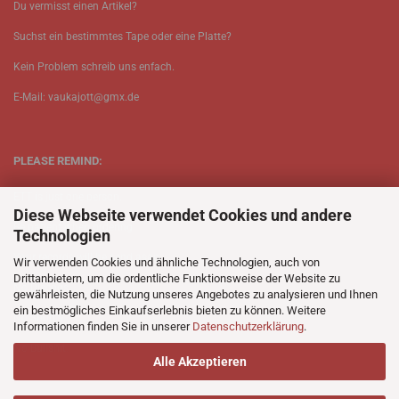
Du vermisst einen Artikel?
Suchst ein bestimmtes Tape oder eine Platte?
Kein Problem schreib uns enfach.
E-Mail: vaukajott@gmx.de
PLEASE REMIND:
ETT is just one person.
Diese Webseite verwendet Cookies und andere
Be patient when ordering.
Technologien
Your records will be send asap.
Wir verwenden Cookies und ähnliche Technologien, auch von
Drittanbietern, um die ordentliche Funktionsweise der Website zu
No Discogs.
gewährleisten, die Nutzung unseres Angebotes zu analysieren und Ihnen
ein bestmögliches Einkaufserlebnis bieten zu können. Weitere
No Spotify.
Informationen finden Sie in unserer
Datenschutzerklärung
.
No Bullshit.
Alle Akzeptieren