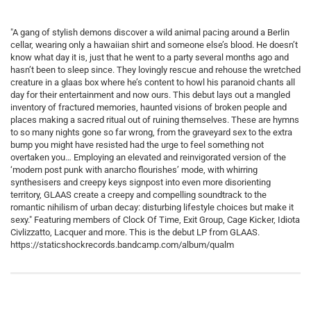
"A gang of stylish demons discover a wild animal pacing around a Berlin
cellar, wearing only a hawaiian shirt and someone else’s blood. He doesn’t
know what day it is, just that he went to a party several months ago and
hasn’t been to sleep since. They lovingly rescue and rehouse the wretched
creature in a glaas box where he’s content to howl his paranoid chants all
day for their entertainment and now ours. This debut lays out a mangled
inventory of fractured memories, haunted visions of broken people and
places making a sacred ritual out of ruining themselves. These are hymns
to so many nights gone so far wrong, from the graveyard sex to the extra
bump you might have resisted had the urge to feel something not
overtaken you… Employing an elevated and reinvigorated version of the
‘modern post punk with anarcho flourishes’ mode, with whirring
synthesisers and creepy keys signpost into even more disorienting
territory, GLAAS create a creepy and compelling soundtrack to the
romantic nihilism of urban decay: disturbing lifestyle choices but make it
sexy." Featuring members of Clock Of Time, Exit Group, Cage Kicker, Idiota
Civlizzatto, Lacquer and more. This is the debut LP from GLAAS.
https://staticshockrecords.bandcamp.com/album/qualm