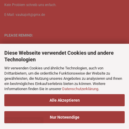
Kein Problem schreib uns enfach.
E-Mail: vaukajott@gmx.de
PLEASE REMIND:
ETT is just one person.
Diese Webseite verwendet Cookies und andere
Be patient when ordering.
Technologien
Your records will be send asap.
Wir verwenden Cookies und ähnliche Technologien, auch von
Drittanbietern, um die ordentliche Funktionsweise der Website zu
No Discogs.
gewährleisten, die Nutzung unseres Angebotes zu analysieren und Ihnen
ein bestmögliches Einkaufserlebnis bieten zu können. Weitere
No Spotify.
Informationen finden Sie in unserer
Datenschutzerklärung
.
No Bullshit.
Alle Akzeptieren
Nur Notwendige
Vertrag widerrufen