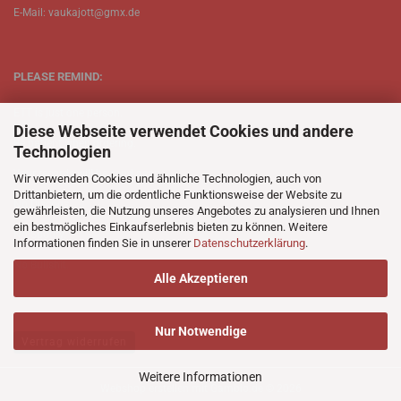
E-Mail: vaukajott@gmx.de
PLEASE REMIND:
ETT is just one person.
Diese Webseite verwendet Cookies und andere
Be patient when ordering.
Technologien
Your records will be send asap.
Wir verwenden Cookies und ähnliche Technologien, auch von
Drittanbietern, um die ordentliche Funktionsweise der Website zu
No Discogs.
gewährleisten, die Nutzung unseres Angebotes zu analysieren und Ihnen
ein bestmögliches Einkaufserlebnis bieten zu können. Weitere
No Spotify.
Informationen finden Sie in unserer
Datenschutzerklärung
.
No Bullshit.
Alle Akzeptieren
Nur Notwendige
Vertrag widerrufen
Weitere Informationen
Webshop erstellen
mit Gambio.de © 2026