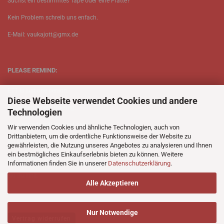
Suchst ein bestimmtes Tape oder eine Platte?
Kein Problem schreib uns enfach.
E-Mail: vaukajott@gmx.de
PLEASE REMIND:
ETT is just one person.
Diese Webseite verwendet Cookies und andere
Be patient when ordering.
Technologien
Your records will be send asap.
Wir verwenden Cookies und ähnliche Technologien, auch von
Drittanbietern, um die ordentliche Funktionsweise der Website zu
No Discogs.
gewährleisten, die Nutzung unseres Angebotes zu analysieren und Ihnen
ein bestmögliches Einkaufserlebnis bieten zu können. Weitere
No Spotify.
Informationen finden Sie in unserer
Datenschutzerklärung
.
No Bullshit.
Alle Akzeptieren
Nur Notwendige
Vertrag widerrufen