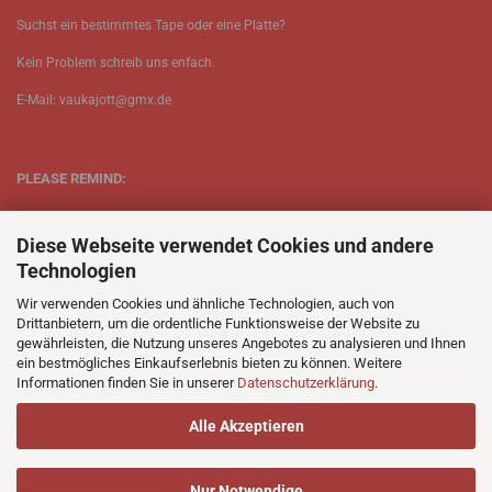
Suchst ein bestimmtes Tape oder eine Platte?
Kein Problem schreib uns enfach.
E-Mail: vaukajott@gmx.de
PLEASE REMIND:
ETT is just one person.
Diese Webseite verwendet Cookies und andere
Be patient when ordering.
Technologien
Your records will be send asap.
Wir verwenden Cookies und ähnliche Technologien, auch von
Drittanbietern, um die ordentliche Funktionsweise der Website zu
No Discogs.
gewährleisten, die Nutzung unseres Angebotes zu analysieren und Ihnen
ein bestmögliches Einkaufserlebnis bieten zu können. Weitere
No Spotify.
Informationen finden Sie in unserer
Datenschutzerklärung
.
No Bullshit.
Alle Akzeptieren
Nur Notwendige