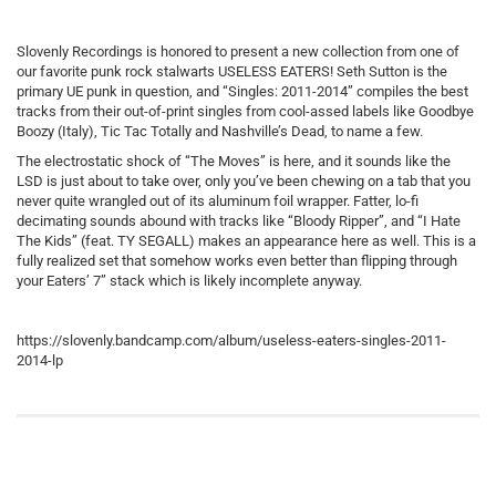
Slovenly Recordings is honored to present a new collection from one of
our favorite punk rock stalwarts USELESS EATERS! Seth Sutton is the
primary UE punk in question, and “Singles: 2011-2014” compiles the best
tracks from their out-of-print singles from cool-assed labels like Goodbye
Boozy (Italy), Tic Tac Totally and Nashville’s Dead, to name a few.
The electrostatic shock of “The Moves” is here, and it sounds like the
LSD is just about to take over, only you’ve been chewing on a tab that you
never quite wrangled out of its aluminum foil wrapper. Fatter, lo-fi
decimating sounds abound with tracks like “Bloody Ripper”, and “I Hate
The Kids” (feat. TY SEGALL) makes an appearance here as well. This is a
fully realized set that somehow works even better than flipping through
your Eaters’ 7” stack which is likely incomplete anyway.
https://slovenly.bandcamp.com/album/useless-eaters-singles-2011-
2014-lp