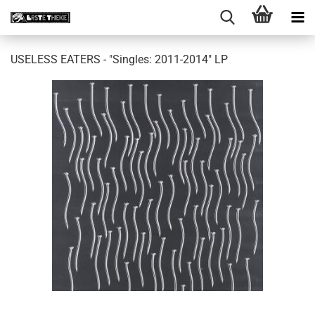
USELESS EATERS - "Singles: 2011​-​2014" LP